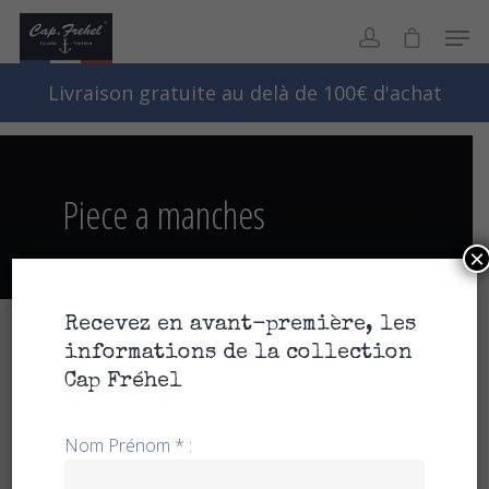
Livraison gratuite au delà de 100€ d'achat
piece a manches
×
Recevez en avant-première, les
informations de la collection
Accueil
Femme
PIECE A
Cap Fréhel
MANCHES
Nom Prénom * :