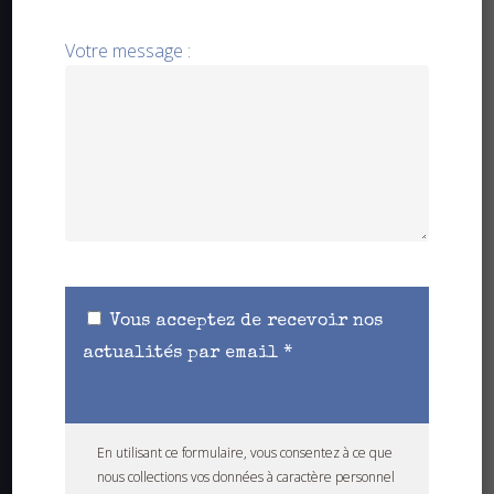
PIÈCE À MANCHES
CHEMISE
NOTRE HISTOIRE
Nos magasins
Votre message :
PULL
Notre histoire
PANTALON
MES FAVORIS
Retour produit
VESTE
PIÈCE À MANCHES
Devenez revendeur
MIXTE
PULL
APPELER
VESTE
CONTACT
MIXTE
MAISON COLAS
144 rue de l'Ormière
31380 Montastruc la
Vous acceptez de recevoir nos
Conseillère
actualités par email *
Contactez-nous
En utilisant ce formulaire, vous consentez à ce que
nous collections vos données à caractère personnel
APPELER