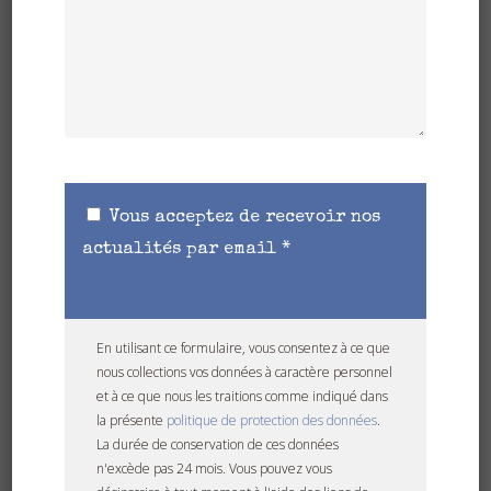
VESTE
PIÈCE À MANCHES
MIXTE
PULL
APPELER
VESTE
MIXTE
Vous acceptez de recevoir nos
actualités par email *
CHOIX DES OPTIONS
Veste De Travail Marius Imper 5Poches Coton
En utilisant ce formulaire, vous consentez à ce que
Resine
nous collections vos données à caractère personnel
279,00
€
et à ce que nous les traitions comme indiqué dans
la présente
politique de protection des données
.
La durée de conservation de ces données
n'excède pas 24 mois. Vous pouvez vous