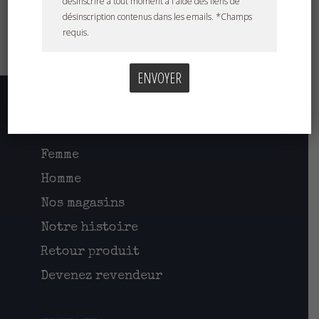
désinscrire à tout moment à l'aide des liens de
désinscription contenus dans les emails. *Champs
requis.
NAVIGATION
Femme
Homme
Nos magasins
Notre histoire
Retour produit
Devenez revendeur