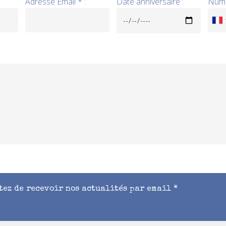
Adresse Email * :
Date anniversaire :
Numé
CHOIX DES OPTIONS
BLOUSON PANKA MIXTE
129,00
€
tez de recevoir nos actualités par email *