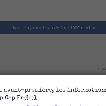
Livraison gratuite au delà de 100€ d'achat
2 rés
n avant-première, les information
n Cap Fréhel