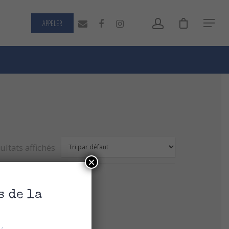
APPELER
ultats affichés
×
s de la