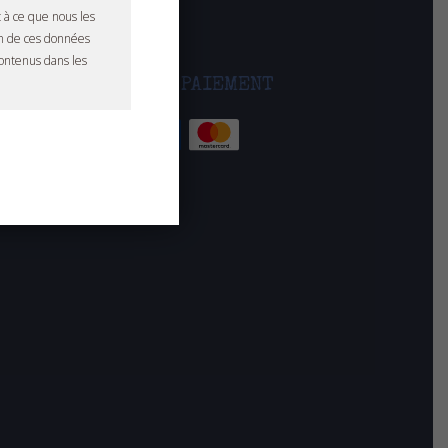
MIXTE
 à ce que nous les
on de ces données
contenus dans les
MOYENS DE PAIEMENT
e