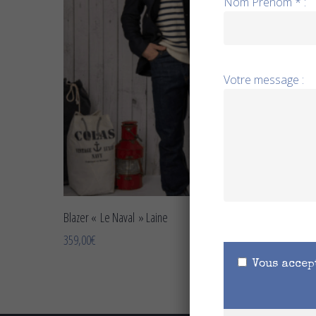
Nom Prénom * :
Votre message :
CHOIX DES OPTIONS
Blazer « Le Naval » Laine
359,00
€
Vous accep