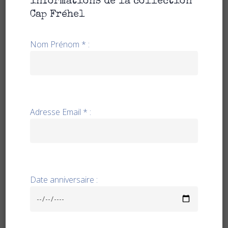
informations de la collection
Cap Fréhel
Nom Prénom * :
Adresse Email * :
CHOIX DES OPTIONS
VESTE 2 POCHES PLAQUEES
159,00
€
Date anniversaire :