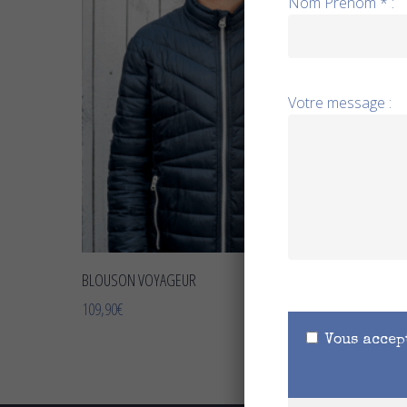
Nom Prénom * :
Votre message :
CHOIX DES OPTIONS
BLOUSON VOYAGEUR
109,90
€
Vous accep