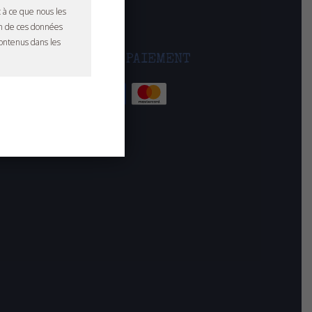
MIXTE
 à ce que nous les
on de ces données
contenus dans les
MOYENS DE PAIEMENT
e