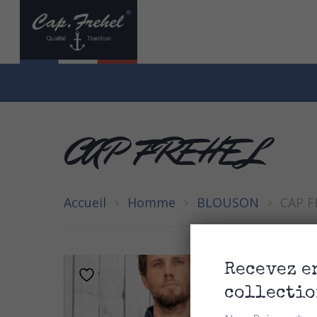
CAP FREHEL
Accueil
Homme
BLOUSON
CAP F
Recevez e
collectio