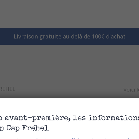
Livraison gratuite au delà de 100€ d'achat
REHEL
Voici 
n avant-première, les information
n Cap Fréhel