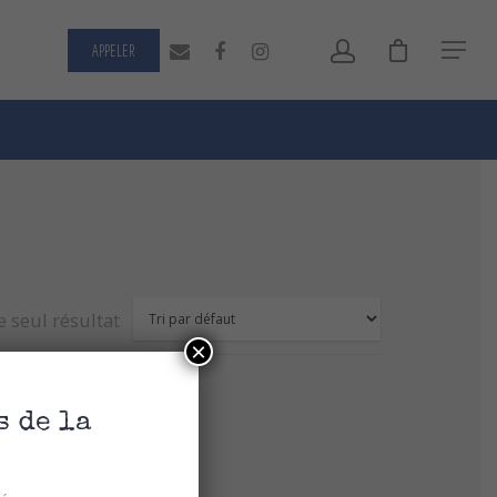
APPELER
le seul résultat
×
s de la